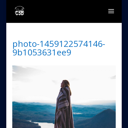
photo-1459122574146-
9b1053631ee9