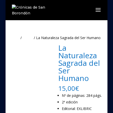
Inicio
/
Libros
/ La Naturaleza Sagrada del Ser Humano
La
Naturaleza
Sagrada del
Ser
Humano
15,00
€
Nº de páginas:
284 págs.
2ª edición
Editorial:
EXLIBRIC