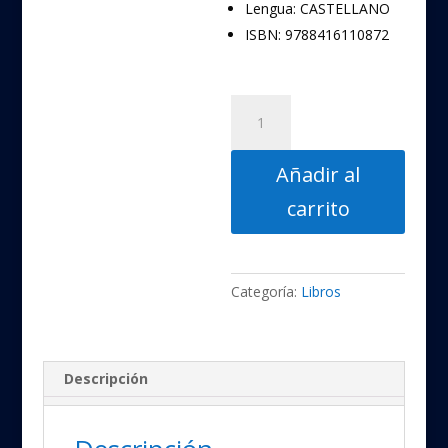
Lengua:
CASTELLANO
ISBN:
9788416110872
La
Naturaleza
Sagrada
Añadir al
del
Ser
carrito
Humano
cantidad
Categoría:
Libros
Descripción