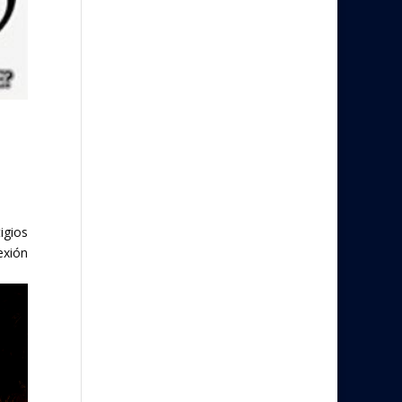
igios
exión