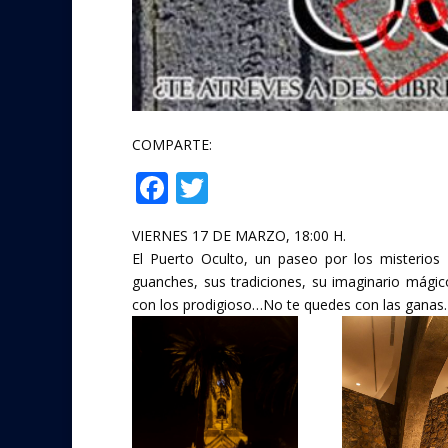
COMPARTE:
F
T
Compartir
ac
w
VIERNES 17 DE MARZO, 18:00 H.
e
itt
El Puerto Oculto, un paseo por los misterios
b
er
guanches, sus tradiciones, su imaginario mági
o
con los prodigioso…No te quedes con las ganas
o
k