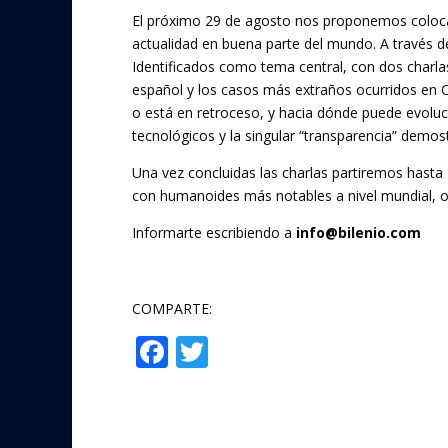
ac
w
El próximo 29 de agosto nos proponemos colocar
e
itt
actualidad en buena parte del mundo. A través
b
er
Identificados como tema central, con dos charlas 
o
español y los casos más extraños ocurridos en 
o está en retroceso, y hacia dónde puede evol
o
tecnológicos y la singular “transparencia” demos
k
Una vez concluidas las charlas partiremos hasta 
con humanoides más notables a nivel mundial, o
Informarte escribiendo a
info@bilenio.com
COMPARTE:
F
T
Compartir
ac
w
e
itt
b
er