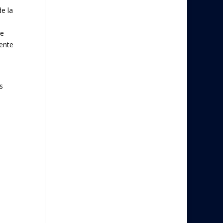
e la
re
ente
s