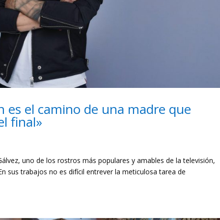
n es el camino de una madre que
l final»
vez, uno de los rostros más populares y amables de la televisión,
En sus trabajos no es difícil entrever la meticulosa tarea de