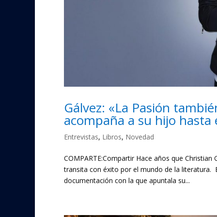
Gálvez: «La Pasión tambié
acompaña a su hijo hasta e
Entrevistas
,
Libros
,
Novedad
COMPARTE:Compartir Hace años que Christian Gál
transita con éxito por el mundo de la literatura. 
documentación con la que apuntala su...