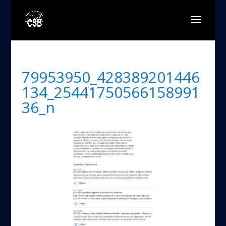
79953950_428389201446
134_25441750566158991
36_n