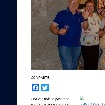
COMPARTE:
F
T
Compartir
ac
w
Una vez más lo pasamos
e
itt
79533295_2
en grande, aprendimos y