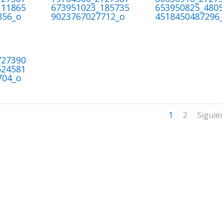
111865
673951023_185735
653950825_480
856_o
9023767027712_o
4518450487296
727390
624581
704_o
1
2
Siguie