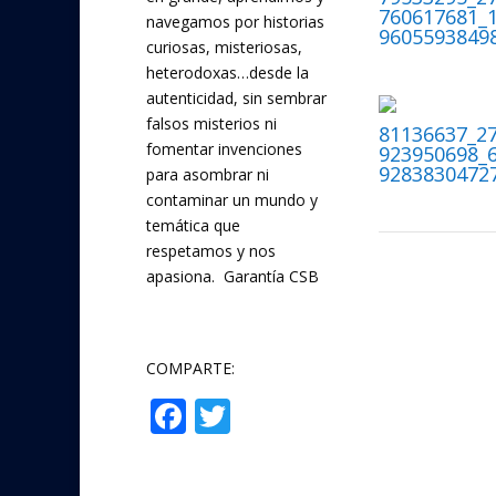
b
er
760617681_
navegamos por historias
9605593849
o
curiosas, misteriosas,
heterodoxas…desde la
o
autenticidad, sin sembrar
k
falsos misterios ni
81136637_2
fomentar invenciones
923950698_
9283830472
para asombrar ni
contaminar un mundo y
temática que
respetamos y nos
apasiona. Garantía CSB
COMPARTE:
F
T
Compartir
ac
w
e
itt