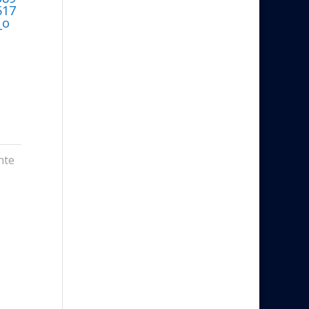
517
_o
nte