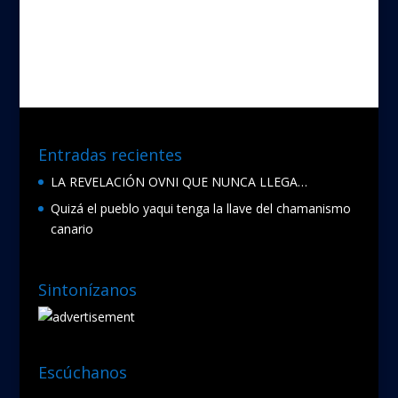
e
itt
b
er
o
o
k
Entradas recientes
LA REVELACIÓN OVNI QUE NUNCA LLEGA…
Quizá el pueblo yaqui tenga la llave del chamanismo
canario
Sintonízanos
Escúchanos