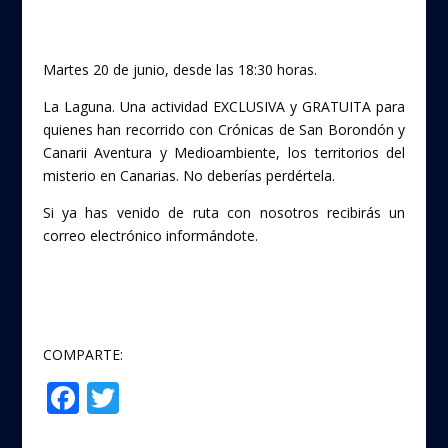
e
itt
b
er
o
Martes 20 de junio, desde las 18:30 horas.
o
La Laguna. Una actividad EXCLUSIVA y GRATUITA para
k
quienes han recorrido con Crónicas de San Borondón y
Canarii Aventura y Medioambiente, los territorios del
misterio en Canarias. No deberías perdértela.
Si ya has venido de ruta con nosotros recibirás un
correo electrónico informándote.
COMPARTE:
F
T
Compartir
ac
w