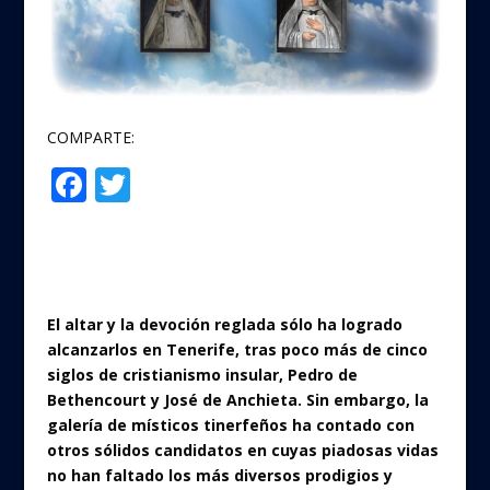
COMPARTE:
F
T
Compartir
ac
w
e
itt
b
er
o
El altar y la devoción reglada sólo ha logrado
o
alcanzarlos en Tenerife, tras poco más de cinco
siglos de cristianismo insular, Pedro de
k
Bethencourt y José de Anchieta. Sin embargo, la
galería de místicos tinerfeños ha contado con
otros sólidos candidatos en cuyas piadosas vidas
no han faltado los más diversos prodigios y