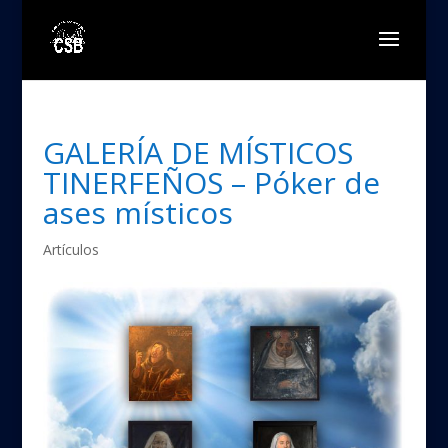
GALERÍA DE MÍSTICOS
TINERFEÑOS – Póker de
ases místicos
Artículos