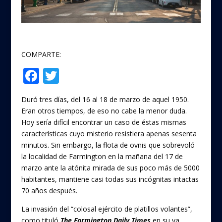
COMPARTE:
F
T
Compartir
ac
w
Duró tres días, del 16 al 18 de marzo de aquel 1950.
e
itt
Eran otros tiempos, de eso no cabe la menor duda.
b
er
Hoy sería difícil encontrar un caso de éstas mismas
o
características cuyo misterio resistiera apenas sesenta
minutos. Sin embargo, la flota de ovnis que sobrevoló
o
la localidad de Farmington en la mañana del 17 de
k
marzo ante la atónita mirada de sus poco más de 5000
habitantes, mantiene casi todas sus incógnitas intactas
70 años después.
La invasión del “colosal ejército de platillos volantes”,
como tituló
The Farmington Daily Times
en su ya