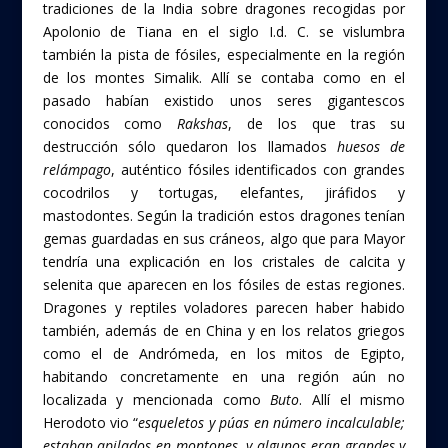
tradiciones de la India sobre dragones recogidas por
Apolonio de Tiana en el siglo I.d. C. se vislumbra
también la pista de fósiles, especialmente en la región
de los montes Simalik. Allí se contaba como en el
pasado habían existido unos seres gigantescos
conocidos como
Rakshas
, de los que tras su
destrucción sólo quedaron los llamados
huesos de
relámpago
, auténtico fósiles identificados con grandes
cocodrilos y tortugas, elefantes, jiráfidos y
mastodontes. Según la tradición estos dragones tenían
gemas guardadas en sus cráneos, algo que para Mayor
tendría una explicación en los cristales de calcita y
selenita que aparecen en los fósiles de estas regiones.
Dragones y reptiles voladores parecen haber habido
también, además de en China y en los relatos griegos
como el de Andrómeda, en los mitos de Egipto,
habitando concretamente en una región aún no
localizada y mencionada como
Buto
. Allí el mismo
Herodoto vio “
esqueletos y púas en número incalculable;
estaban apilados en montones, y algunos eran grandes y