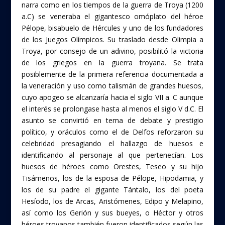
narra como en los tiempos de la guerra de Troya (1200
a.C) se veneraba el gigantesco omóplato del héroe
Pélope, bisabuelo de Hércules y uno de los fundadores
de los Juegos Olímpicos. Su traslado desde Olimpia a
Troya, por consejo de un adivino, posibilitó la victoria
de los griegos en la guerra troyana. Se trata
posiblemente de la primera referencia documentada a
la veneración y uso como talismán de grandes huesos,
cuyo apogeo se alcanzaría hacia el siglo VII a. C aunque
el interés se prolongase hasta al menos el siglo V d.C. El
asunto se convirtió en tema de debate y prestigio
político, y oráculos como el de Delfos reforzaron su
celebridad presagiando el hallazgo de huesos e
identificando al personaje al que pertenecían. Los
huesos de héroes como Orestes, Teseo y su hijo
Tisámenos, los de la esposa de Pélope, Hipodamia, y
los de su padre el gigante Tántalo, los del poeta
Hesíodo, los de Arcas, Aristómenes, Edipo y Melapino,
así como los Gerión y sus bueyes, o Héctor y otros
héroes troyanos también fueron identificados según las