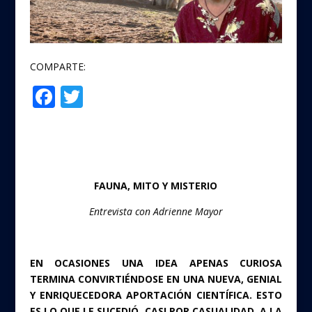
COMPARTE:
F
T
Compartir
ac
w
e
itt
b
er
o
FAUNA, MITO Y MISTERIO
o
Entrevista con Adrienne Mayor
k
EN OCASIONES UNA IDEA APENAS CURIOSA
TERMINA CONVIRTIÉNDOSE EN UNA NUEVA, GENIAL
Y ENRIQUECEDORA APORTACIÓN CIENTÍFICA. ESTO
ES LO QUE LE SUCEDIÓ, CASI POR CASUALIDAD, A LA