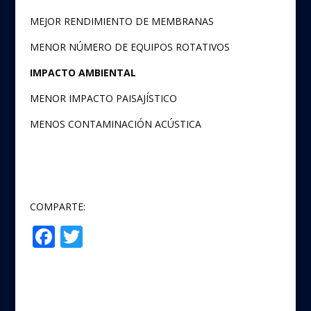
MEJOR RENDIMIENTO DE MEMBRANAS
MENOR NÚMERO DE EQUIPOS ROTATIVOS
IMPACTO AMBIENTAL
MENOR IMPACTO PAISAJÍSTICO
MENOS CONTAMINACIÓN ACÚSTICA
COMPARTE:
F
T
Compartir
ac
w
e
itt
b
er