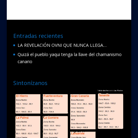
o
o
k
Entradas recientes
LA REVELACIÓN OVNI QUE NUNCA LLEGA…
Quizá el pueblo yaqui tenga la llave del chamanismo
canario
Sintonízanos