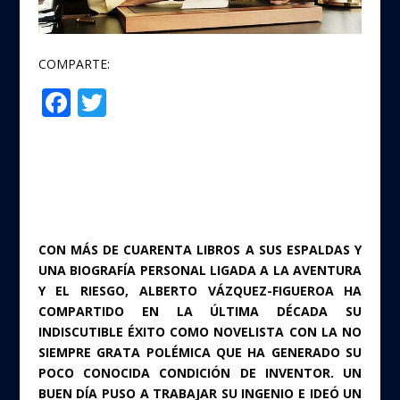
COMPARTE:
F
T
Compartir
ac
w
e
itt
b
er
o
o
CON MÁS DE CUARENTA LIBROS A SUS ESPALDAS Y
k
UNA BIOGRAFÍA PERSONAL LIGADA A LA AVENTURA
Y EL RIESGO, ALBERTO VÁZQUEZ-FIGUEROA HA
COMPARTIDO EN LA ÚLTIMA DÉCADA SU
INDISCUTIBLE ÉXITO COMO NOVELISTA CON LA NO
SIEMPRE GRATA POLÉMICA QUE HA GENERADO SU
POCO CONOCIDA CONDICIÓN DE INVENTOR. UN
BUEN DÍA PUSO A TRABAJAR SU INGENIO E IDEÓ UN