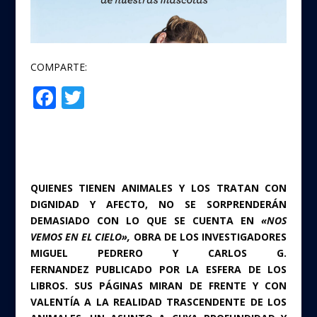
COMPARTE:
F
T
Compartir
ac
w
e
itt
b
er
o
QUIENES TIENEN ANIMALES Y LOS TRATAN CON
o
DIGNIDAD Y AFECTO, NO SE SORPRENDERÁN
DEMASIADO CON LO QUE SE CUENTA EN
«NOS
k
VEMOS EN EL CIELO»,
OBRA DE LOS INVESTIGADORES
MIGUEL PEDRERO Y CARLOS G.
FERNANDEZ PUBLICADO POR LA ESFERA DE LOS
LIBROS. SUS PÁGINAS MIRAN DE FRENTE Y CON
VALENTÍA A LA REALIDAD TRASCENDENTE DE LOS