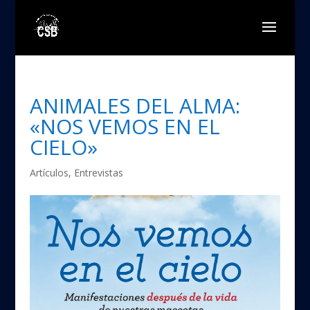
ANIMALES DEL ALMA:
«NOS VEMOS EN EL
CIELO»
Artículos
,
Entrevistas