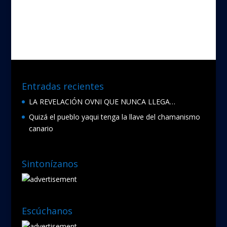
e
itt
b
er
o
o
k
Entradas recientes
LA REVELACIÓN OVNI QUE NUNCA LLEGA…
Quizá el pueblo yaqui tenga la llave del chamanismo
canario
Sintonízanos
Escúchanos