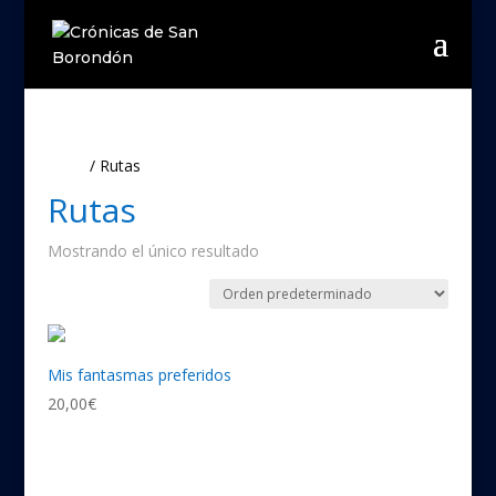
Inicio
/ Rutas
Rutas
Mostrando el único resultado
Mis fantasmas preferidos
20,00
€