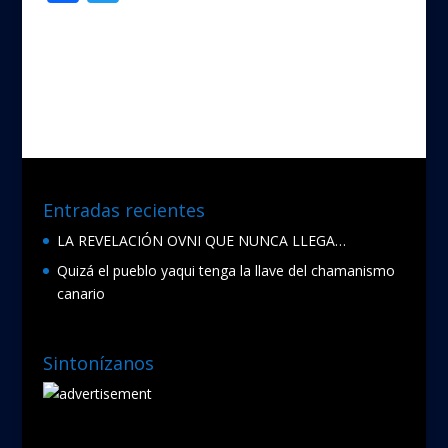
ac
w
e
itt
b
er
o
o
k
Entradas recientes
LA REVELACIÓN OVNI QUE NUNCA LLEGA…
Quizá el pueblo yaqui tenga la llave del chamanismo
canario
Sintonízanos