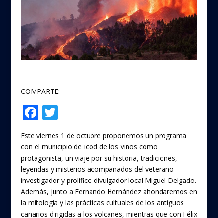
COMPARTE:
F
T
Compartir
ac
w
Este viernes 1 de octubre proponemos un programa
e
itt
con el municipio de Icod de los Vinos como
b
er
protagonista, un viaje por su historia, tradiciones,
o
leyendas y misterios acompañados del veterano
investigador y prolífico divulgador local Miguel Delgado.
o
Además, junto a Fernando Hernández ahondaremos en
k
la mitología y las prácticas cultuales de los antiguos
canarios dirigidas a los volcanes, mientras que con Félix