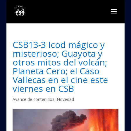
CSB13-3 Icod mágico y
misterioso; Guayota y
otros mitos del volcán;
Planeta Cero; el Caso
Vallecas en el cine este
viernes en CSB
Avance de contenidos
,
Novedad