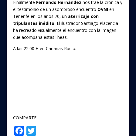
Finalmente
Fernando Hernández
nos trae la crónica y
el testimonio de un asombroso encuentro
OVNI
en
Tenerife en los años 70, un
aterrizaje con
tripulantes inédito.
El ilustrador Santiago Placencia
ha recreado visualmente el encuentro con la imagen
que acompaña estas líneas.
A las 22:00 H en Canarias Radio.
COMPARTE:
F
T
Compartir