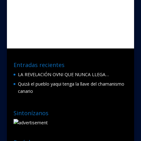
ac
w
e
itt
b
er
o
o
k
Entradas recientes
LA REVELACIÓN OVNI QUE NUNCA LLEGA…
Quizá el pueblo yaqui tenga la llave del chamanismo
canario
Sintonízanos