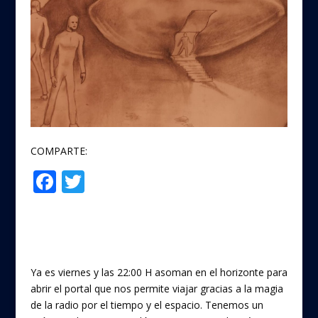
COMPARTE:
F
T
Compartir
ac
w
e
itt
b
er
o
Ya es viernes y las 22:00 H asoman en el horizonte para
o
abrir el portal que nos permite viajar gracias a la magia
de la radio por el tiempo y el espacio. Tenemos un
k