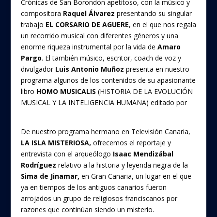
Crónicas de San Borondón apetitoso, con la músico y
compositora
Raquel Álvarez
presentando su singular
trabajo
EL CORSARIO DE AGUERE
, en el que nos regala
un recorrido musical con diferentes géneros y una
enorme riqueza instrumental por la vida de
Amaro
Pargo
. El también músico, escritor, coach de voz y
divulgador
Luis Antonio Muñoz
presenta en nuestro
programa algunos de los contenidos de su apasionante
libro
HOMO MUSICALIS
(HISTORIA DE LA EVOLUCIÓN
MUSICAL Y LA INTELIGENCIA HUMANA) editado por
La Esfera de los Libros
De nuestro programa hermano en Televisión Canaria,
LA ISLA MISTERIOSA,
ofrecemos el reportaje y
entrevista con el arqueólogo
Isaac Mendizábal
Rodríguez
relativo a la historia y leyenda negra de la
Sima de Jinamar,
en Gran Canaria, un lugar en el que
ya en tiempos de los antiguos canarios fueron
arrojados un grupo de religiosos franciscanos por
razones que continúan siendo un misterio.