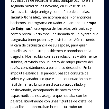
Soy incapaz de recordar el año, aunque ocurrió en la
segunda mitad de los noventa, en el Valle de La
Orotava. Un viejo amigo y compañero de batallas,
Jacinto González,
me acompañaba. Por entonces
hacíamos un programa en Radio 21 llamado
“Tiempo
de Enigmas”
, una época de llamadas telefónicas y
correo postal. Recibimos una llamada de un oyente que
aseguraba tener poderes y le visitamos. Aún recuerdo
la cara de circunstancia de su esposa, para quien
aquella visita nuestra posiblemente ahondaba en la
tragedia. Nos recibió con las revoluciones visiblemente
subidas, ataviado con un jersey de mujer puesto del
revés, convidándonos a pasar a su despacho. En la
impoluta estancia, al parecer, pasaba consulta de
vidente y sanador. Lo que vino a continuación no es
fácil de narrar. Junto a un discurso atropellado y
deshilvanado, acompañado de movimientos
espasmódicos, nos aseguró que hablaba con los
pájaros, literalmente con unas figurillas de cristal de
pajarillos que decoraban la estancia. Hubo un