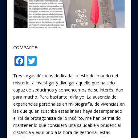
COMPARTE:
F
T
Compartir
ac
w
Tres largas décadas dedicadas a esto del mundo del
e
itt
misterio, a investigar y divulgar aquello que ha sido
b
er
capaz de seducirnos y convencernos de su interés, dan
o
para mucho. Para bastante, diría yo. La ausencia de
experiencias personales en mi biografía, de vivencias en
o
las que quien suscribe estas líneas haya desempeñado
k
el rol de protagonista de lo insólito, me han permitido
mantener lo que considero una saludable y prudencial
distancia y equilibrio a la hora de gestionar estas