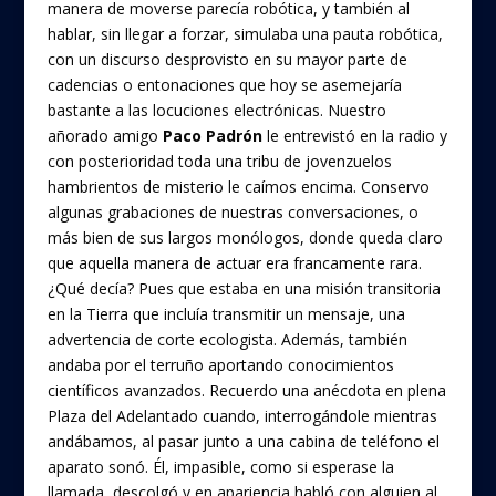
manera de moverse parecía robótica, y también al
hablar, sin llegar a forzar, simulaba una pauta robótica,
con un discurso desprovisto en su mayor parte de
cadencias o entonaciones que hoy se asemejaría
bastante a las locuciones electrónicas. Nuestro
añorado amigo
Paco Padrón
le entrevistó en la radio y
con posterioridad toda una tribu de jovenzuelos
hambrientos de misterio le caímos encima. Conservo
algunas grabaciones de nuestras conversaciones, o
más bien de sus largos monólogos, donde queda claro
que aquella manera de actuar era francamente rara.
¿Qué decía? Pues que estaba en una misión transitoria
en la Tierra que incluía transmitir un mensaje, una
advertencia de corte ecologista. Además, también
andaba por el terruño aportando conocimientos
científicos avanzados. Recuerdo una anécdota en plena
Plaza del Adelantado cuando, interrogándole mientras
andábamos, al pasar junto a una cabina de teléfono el
aparato sonó. Él, impasible, como si esperase la
llamada, descolgó y en apariencia habló con alguien al