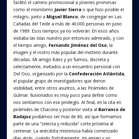
facilitó el camino promocional a jóvenes promesas
como el mismísimo
Javier Sierra
o que hizo posible el
milagro, junto a
Miguel Blanco
, de congregar en Las
Cañadas del Teide a más de 40.000 personas en junio
de 1989. Esos tiempos ya no volverán. En esos años
visitaba las islas nuestro por entonces admirado, y con
el tiempo amigo,
Fernando Jiménez del Oso
, la
imagen y el rostro más popular del misterio durante
décadas. Mi amigo Báez y yo fuimos, discreta y
selectamente, invitados a un encuentro personal con
Del Oso, organizado por la
Confederación Atlántida
,
el popular grupo de investigadores que dieron
visibilidad, entre otros asuntos, a las Pirámides de
Güímar. Ilusionados es muy poco para definir como
nos sentíamos con ese privilegio. Al final, en la cita en
pirámides de Chacona y posterior visita al
Barranco de
Badajoz
podíamos ser mas de 80, así que formamos
parte de una “selecta y reducida” corte próxima al
centenar. La anécdota misteriosa había comenzado
días atrás, cuando fortuitamente, mi amigo y yo