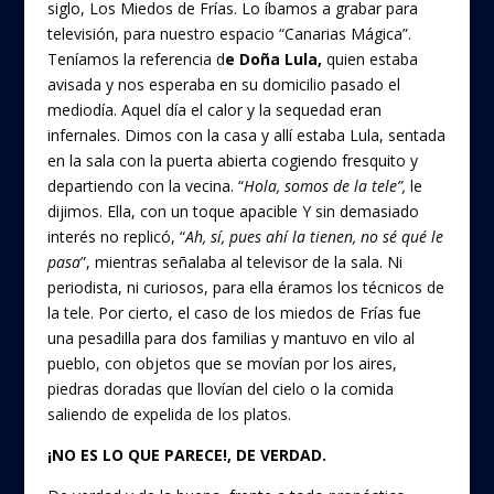
siglo, Los Miedos de Frías. Lo íbamos a grabar para
televisión, para nuestro espacio “Canarias Mágica”.
Teníamos la referencia d
e Doña Lula,
quien estaba
avisada y nos esperaba en su domicilio pasado el
mediodía. Aquel día el calor y la sequedad eran
infernales. Dimos con la casa y allí estaba Lula, sentada
en la sala con la puerta abierta cogiendo fresquito y
departiendo con la vecina. “
Hola, somos de la tele”,
le
dijimos. Ella, con un toque apacible Y sin demasiado
interés no replicó, “
Ah, sí, pues ahí la tienen, no sé qué le
pasa
”, mientras señalaba al televisor de la sala. Ni
periodista, ni curiosos, para ella éramos los técnicos de
la tele. Por cierto, el caso de los miedos de Frías fue
una pesadilla para dos familias y mantuvo en vilo al
pueblo, con objetos que se movían por los aires,
piedras doradas que llovían del cielo o la comida
saliendo de expelida de los platos.
¡NO ES LO QUE PARECE!, DE VERDAD.