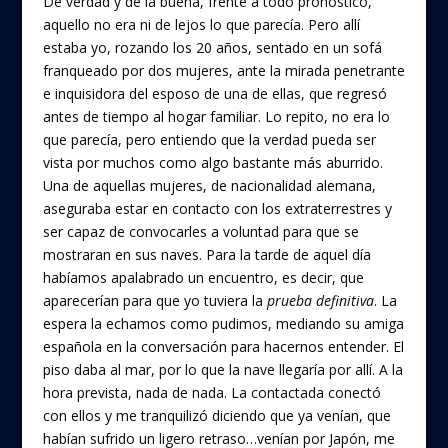
De verdad y de la buena, frente a todo pronóstico,
aquello no era ni de lejos lo que parecía. Pero allí
estaba yo, rozando los 20 años, sentado en un sofá
franqueado por dos mujeres, ante la mirada penetrante
e inquisidora del esposo de una de ellas, que regresó
antes de tiempo al hogar familiar. Lo repito, no era lo
que parecía, pero entiendo que la verdad pueda ser
vista por muchos como algo bastante más aburrido.
Una de aquellas mujeres, de nacionalidad alemana,
aseguraba estar en contacto con los extraterrestres y
ser capaz de convocarles a voluntad para que se
mostraran en sus naves. Para la tarde de aquel día
habíamos apalabrado un encuentro, es decir, que
aparecerían para que yo tuviera la
prueba definitiva
. La
espera la echamos como pudimos, mediando su amiga
española en la conversación para hacernos entender. El
piso daba al mar, por lo que la nave llegaría por allí. A la
hora prevista, nada de nada. La contactada conectó
con ellos y me tranquilizó diciendo que ya venían, que
habían sufrido un ligero retraso…venían por Japón, me