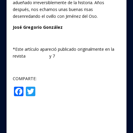
adueñado irreversiblemente de la historia. Años
después, nos echamos unas buenas risas
desenredando el ovillo con Jiménez del Oso.
José Gregorio González
*Este artículo apareció publicado originalmente en la
revista
Chinegua 6
y 7
COMPARTE:
F
T
Compartir
ac
w
e
itt
b
er
o