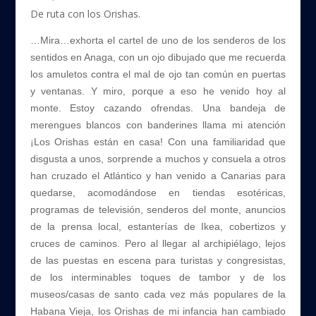
De ruta con los Orishas.
e
i
b
t
…Mira…exhorta el cartel de uno de los senderos de los
sentidos en Anaga, con un ojo dibujado que me recuerda
o
t
los amuletos contra el mal de ojo tan común en puertas
o
e
y ventanas. Y miro, porque a eso he venido hoy al
k
r
monte. Estoy cazando ofrendas. Una bandeja de
merengues blancos con banderines llama mi atención
¡Los Orishas están en casa! Con una familiaridad que
disgusta a unos, sorprende a muchos y consuela a otros
han cruzado el Atlántico y han venido a Canarias para
quedarse, acomodándose en tiendas esotéricas,
programas de televisión, senderos del monte, anuncios
de la prensa local, estanterías de Ikea, cobertizos y
cruces de caminos. Pero al llegar al archipiélago, lejos
de las puestas en escena para turistas y congresistas,
de los interminables toques de tambor y de los
museos/casas de santo cada vez más populares de la
Habana Vieja, los Orishas de mi infancia han cambiado