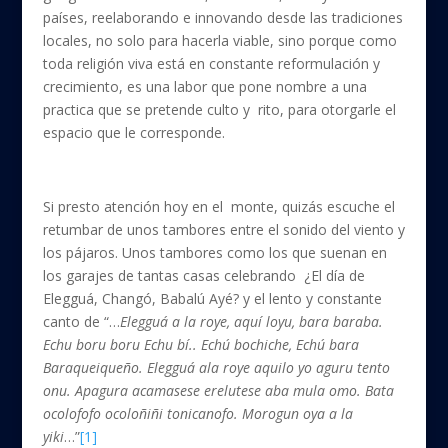
países, reelaborando e innovando desde las tradiciones
locales, no solo para hacerla viable, sino porque como
toda religión viva está en constante reformulación y
crecimiento, es una labor que pone nombre a una
practica que se pretende culto y rito, para otorgarle el
espacio que le corresponde.
Si presto atención hoy en el monte, quizás escuche el
retumbar de unos tambores entre el sonido del viento y
los pájaros. Unos tambores como los que suenan en
los garajes de tantas casas celebrando ¿El día de
Elegguá, Changó, Babalú Ayé? y el lento y constante
canto de “…
Elegguá a la roye, aquí loyu, bara baraba.
Echu boru boru Echu bí.. Echú bochiche, Echú bara
Baraqueiqueño. Elegguá ala roye aquilo yo aguru tento
onu. Apagura acamasese erelutese aba mula omo. Bata
ocolofofo ocoloñiñi tonicanofo. Morogun oya a la
yiki
…”
[1]