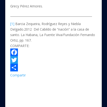
Grecy Pérez Amores.
_________________________________________________________
[1]
Barcia Zequeira, Rodríguez Reyes y Niebla
Delgado.2012 Del Cabildo de “nación” a la casa de
santo. La Habana, La Fuente Viva/Fundación Fernando
Ortiz, pp. 167.
COMPARTE:
F
a
T
c
w
Compartir
e
i
b
t
o
t
o
e