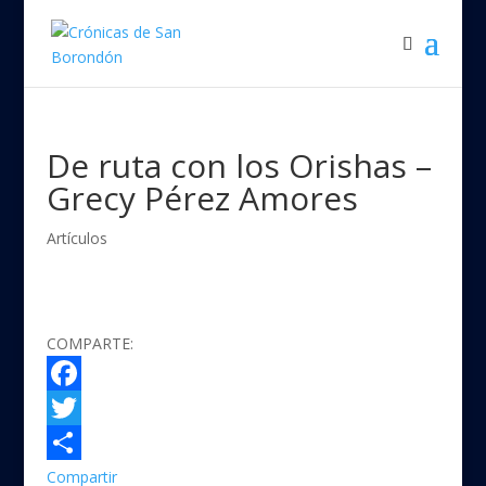
De ruta con los Orishas –
Grecy Pérez Amores
Artículos
COMPARTE:
F
a
T
c
w
Compartir