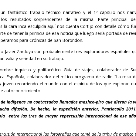
un fantástico trabajo técnico narrativo y el 1º capitulo nos narr
los resultados sorprendentes de la misma. Parte principal d
 la cara Inca esculpida aquí nos cuenta Cortijo con detalle cómo fu
te de tener la primicia de esa noticia que luego sería portada de revi
ecuperamos para Crónicas de San Borondon.
no o Javier Zardoya son probablemente tres exploradores españoles q
n valía y seriedad en su trabajo.
mbre inquieto y polifacético. Guía de viajes, colaborador de Sur
ica Española, colaborador del mítico programa de radio “La rosa d
muy joven recorriendo el mundo con el espíritu de los que exploran n
de autoconocimiento.
po de indígenas no contactados llamados mashco-piro que dieron la v
ha difusión. De hecho, la expedición anterior, Pantiacolla 2011
la entre las tres de mayor repercusión internacional de ese año
rcusión internacional las fotografías que tomé de la tribu de mashco p