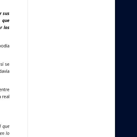
r sus
s que
r los
podía
sí se
davía
entre
 real
l que
en lo