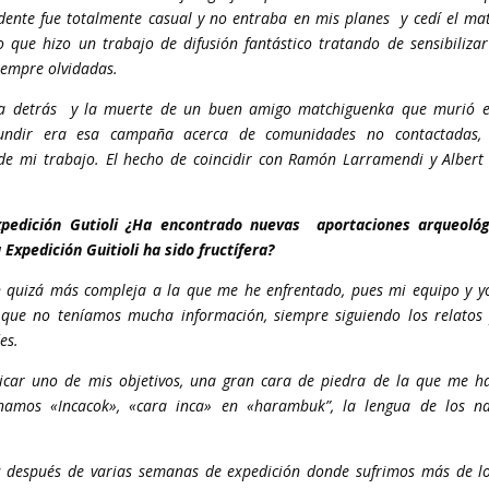
dente fue totalmente casual y no entraba en mis planes y cedí el mat
o que hizo un trabajo de difusión fantástico tratando de sensibilizar
iempre olvidadas.
bía detrás y la muerte de un buen amigo matchiguenka que murió 
ifundir era esa campaña acerca de comunidades no contactadas,
 de mi trabajo. El hecho de coincidir con Ramón Larramendi y Albert
xpedición Gutioli ¿Ha encontrado nuevas aportaciones arqueológ
Expedición Guitioli ha sido fructífera?
ón quizá más compleja a la que me he enfrentado, pues mi equipo y y
ue no teníamos mucha información, siempre siguiendo los relatos 
es.
ubicar uno de mis objetivos, una gran cara de piedra de la que me h
amos «Incacok», «cara inca» en «harambuk”, la lengua de los na
 después de varias semanas de expedición donde sufrimos más de l