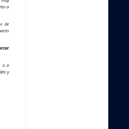
s muy
nto a
os de
veces
actar
m
o a
des y