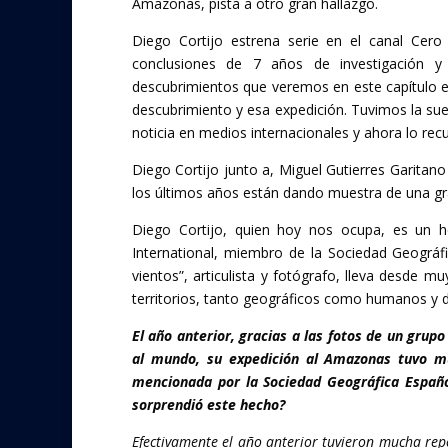
Amazonas, pista a otro gran hallazgo.
o
Diego Cortijo estrena serie en el canal Cero 
o
conclusiones de 7 años de investigación y 
k
descubrimientos que veremos en este capítulo es
descubrimiento y esa expedición. Tuvimos la suer
noticia en medios internacionales y ahora lo r
Diego Cortijo junto a, Miguel Gutierres Garita
los últimos años están dando muestra de una gra
Diego Cortijo, quien hoy nos ocupa, es un ho
International, miembro de la Sociedad Geográf
vientos”, articulista y fotógrafo, lleva desde 
territorios, tanto geográficos como humanos y 
El año anterior, gracias a las fotos de un gru
al mundo, su expedición al Amazonas tuvo muc
mencionada por la Sociedad Geográfica Españo
sorprendió este hecho?
Efectivamente el año anterior tuvieron mucha repe