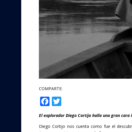
COMPARTE:
F
T
Compartir
ac
w
El explorador Diego Cortijo halla una gran cara 
e
itt
b
er
Diego Cortijo nos cuenta como fue el descubri