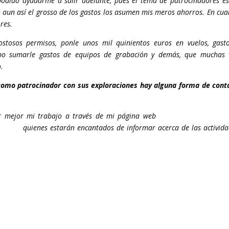
 podido ayudarme a salir adelante, pues el tema de patrocinadores e
 aun así el grosso de los gastos los asumen mis meros ahorros. En cua
res.
stosos permisos, ponle unos mil quinientos euros en vuelos, gast
ebo sumarle gastos de equipos de grabación y demás, que muchas 
.
como patrocinador con sus exploraciones hay alguna forma de cont
r mejor mi trabajo a través de mi página web
www.diegocortijo.co
ge.org
quienes estarán encantados de informar acerca de las activida