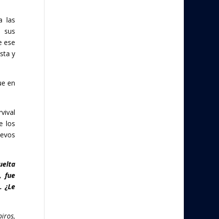
a las
e sus
e ese
sta y
ue en
vival
e los
uevos
uelta
, fue
. ¿Le
iros,