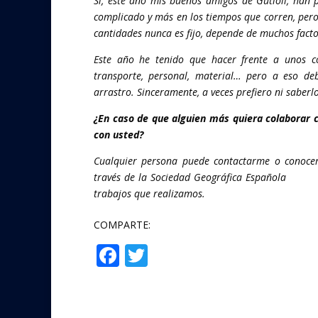
Sí, este año mis buenos amigos de Gutioli, han
complicado y más en los tiempos que corren, pero
cantidades nunca es fijo, depende de muchos facto
Este año he tenido que hacer frente a unos co
transporte, personal, material… pero a eso d
arrastro. Sinceramente, a veces prefiero ni saberlo
¿En caso de que alguien más quiera colaborar 
con usted?
Cualquier persona puede contactarme o conoce
través de la Sociedad Geográfica Española
www.s
trabajos que realizamos.
COMPARTE:
F
T
Compartir
ac
w
e
itt