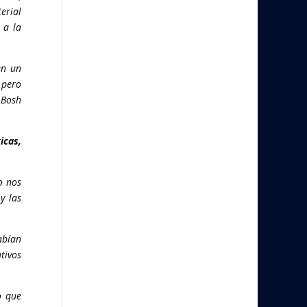
erial
 a la
en un
 pero
 Bosh
icas,
o nos
y las
abían
tivos
o que