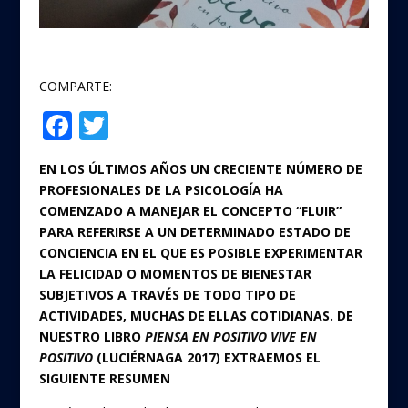
COMPARTE:
F
T
Compartir
ac
w
EN LOS ÚLTIMOS AÑOS UN CRECIENTE NÚMERO DE
e
itt
PROFESIONALES DE LA PSICOLOGÍA HA
b
er
COMENZADO A MANEJAR EL CONCEPTO “FLUIR”
o
PARA REFERIRSE A UN DETERMINADO ESTADO DE
CONCIENCIA EN EL QUE ES POSIBLE EXPERIMENTAR
o
LA FELICIDAD O MOMENTOS DE BIENESTAR
k
SUBJETIVOS A TRAVÉS DE TODO TIPO DE
ACTIVIDADES, MUCHAS DE ELLAS COTIDIANAS. DE
NUESTRO LIBRO
PIENSA EN POSITIVO VIVE EN
POSITIVO
(LUCIÉRNAGA 2017) EXTRAEMOS EL
SIGUIENTE RESUMEN