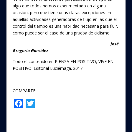
algo que todos hemos experimentado en alguna
ocasión, pero que tiene unas claras excepciones en
aquellas actividades generadoras de flujo en las que el
control del tiempo es una habilidad necesaria para fluir,
como puede ser el caso de una prueba de ciclismo.
José
Gregorio González
Todo el contenido en PIENSA EN POSITIVO, VIVE EN
POSITIVO. Editorial Luciérnaga. 2017.
COMPARTE:
F
T
Compartir
ac
w
e
itt
b
er