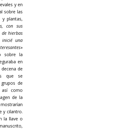
evales y en
l sobre las
 y plantas,
as, con sus
 de hierbas
 inicié una
teresantes
»
o sobre la
seguraba en
 decena de
los que se
 grupos de
, así como
magen de la
mostrarían
 y cilantro.
 la llave o
manuscrito,