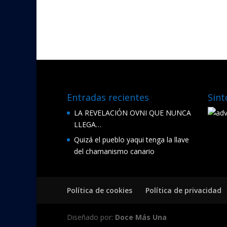
ac
w
e
itt
b
er
o
o
k
Entradas recientes
Sint
LA REVELACIÓN OVNI QUE NUNCA
LLEGA…
Quizá el pueblo yaqui tenga la llave
del chamanismo canario
Política de cookies
Política de privacidad
Diseñado por:
Doce Más Una