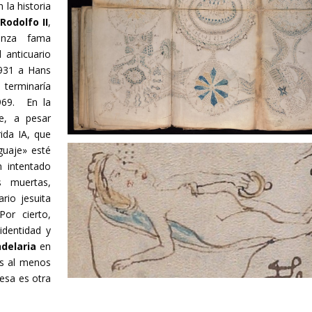
 la historia
e
Rodolfo II
,
anza fama
l anticuario
1931 a Hans
 terminaría
969. En la
le, a pesar
rida IA, que
guaje» esté
n intentado
s muertas,
rio jesuita
Por cierto,
identidad y
delaria
en
es al menos
 esa es otra