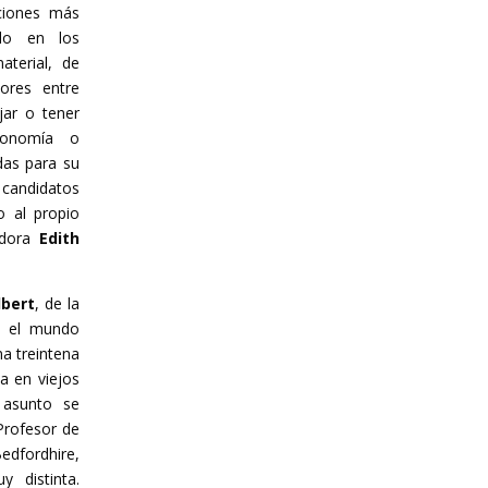
aciones más
rlo en los
aterial, de
ores entre
jar o tener
tronomía o
das para su
candidatos
o al propio
adora
Edith
bert
, de la
n el mundo
na treintena
ta en viejos
 asunto se
Profesor de
edfordhire,
y distinta.