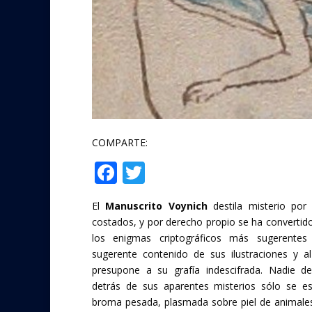
COMPARTE:
F
T
Compartir
ac
w
El
Manuscrito Voynich
destila misterio por
e
itt
costados, y por derecho propio se ha convertid
b
er
los enigmas criptográficos más sugerentes 
o
sugerente contenido de sus ilustraciones y a
presupone a su grafía indescifrada. Nadie d
o
detrás de sus aparentes misterios sólo se e
k
broma pesada, plasmada sobre piel de animales