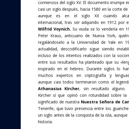
comienzos del siglo XV. El documento irrumpe en
casi un siglo después, hacia 1580 en la corte d
aunque es en el siglo XX cuando alc
internacional, tras ser adquirido en 1912 por e
Wilfrid Voynich.
Su viuda se lo vendería en 
Peter Kraus, anticuario de Nueva York, quién
regalándoselo a la Universidad de Yale en 1
actualidad, descodificarlo sigue siendo inviab
incluso de los intentos realizados con la socor
entre sus resultados ha planteado que su «len
inspirado en el hebreo. Durante siglos lo ha
muchos expertos en criptografía y lengua
aunque casi todos terminaron como el legenda
Athanasius Kircher
, sin resultado alguno. 
Kircher sí que opinó con rotundidad sobre la 
significado de nuestra
Nuestra Señora de Can
Tenerife, que tuvo presencia entre los guanch
un siglo antes de la conquista de la isla, aunque
historia.