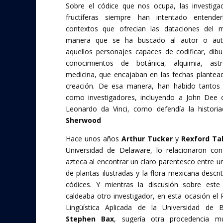
Sobre el códice que nos ocupa, las investig
fructíferas siempre han intentado entende
contextos que ofrecian las dataciones del m
manera que se ha buscado al autor o aut
aquellos personajes capaces de codificar, dibu
conocimientos de botánica, alquimia, as
medicina, que encajaban en las fechas plantea
creación. De esa manera, han habido tantos 
como investigadores, incluyendo a John Dee 
Leonardo da Vinci, como defendía la histori
Sherwood
Hace unos años
Arthur Tucker
y
Rexford Tal
Universidad de Delaware, lo relacionaron co
azteca al encontrar un claro parentesco entre u
de plantas ilustradas y la flora mexicana descri
códices. Y mientras la discusión sobre este
caldeaba otro investigador, en esta ocasión el 
Lingüística Aplicada de la Universidad de B
Stephen Bax
, sugería otra procedencia mu