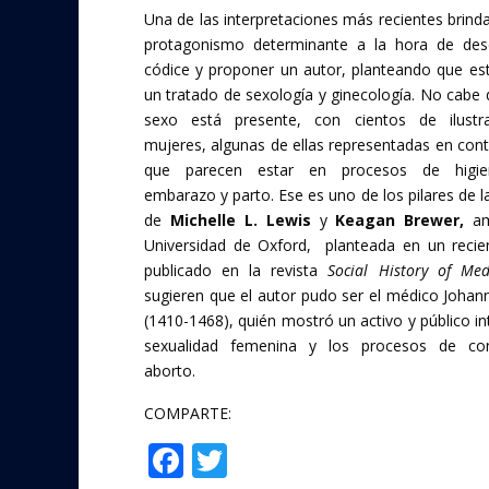
Una de las interpretaciones más recientes brind
protagonismo determinante a la hora de desc
códice y proponer un autor, planteando que e
un tratado de sexología y ginecología. No cabe 
sexo está presente, con cientos de ilustr
mujeres, algunas de ellas representadas en cont
que parecen estar en procesos de higien
embarazo y parto. Ese es uno de los pilares de 
de
Michelle L. Lewis
y
Keagan Brewer,
am
Universidad de Oxford, planteada en un reci
publicado en la revista
Social History of Me
sugieren que el autor pudo ser el médico Johann
(1410-1468), quién mostró un activo y público in
sexualidad femenina y los procesos de co
aborto.
COMPARTE:
F
T
Compartir