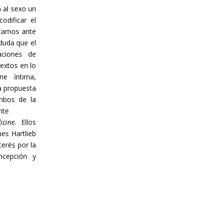
a al sexo un
odificar el
stamos ante
duda que el
aciones de
extos en lo
e íntima,
la propuesta
bos de la
ente
artículo
dicine.
Ellos
es Hartlieb
terés por la
ncepción y