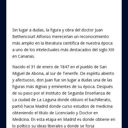
ac
w
e
itt
b
er
o
Sin lugar a dudas, la figura y obra del doctor Juan
o
Bethencourt Alfonso merecerían un reconocimiento
más amplio en la literatura científica de nuestra época
k
a uno de los intelectuales más destacados del siglo XIX
en Canarias.
Nacido el 31 de enero de 1847 en el pueblo de San
Miguel de Abona, al sur de Tenerife. De espíritu abierto
y afectuoso, don Juan fue sin lugar a dudas una de las
figuras más dignas y eminentes de su época. Después
de su paso por el Instituto de Segunda Enseñanza de
La ciudad de La Laguna donde obtuvo el bachillerato,
partió hacia Madrid donde curso estudios de medicina
obteniendo el título de Licenciado y Doctor en
Medicina. En esta etapa en Madrid es donde obtiene en
lo político su ideas liberales y donde se forja