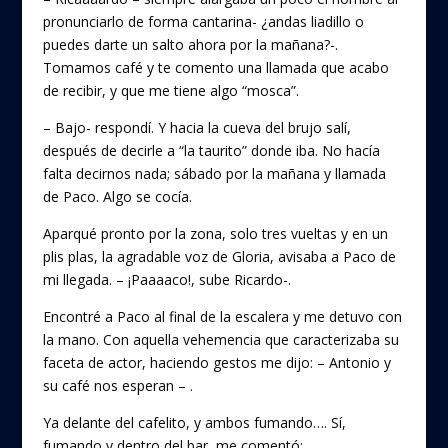
pronunciarlo de forma cantarina- ¿andas liadillo o
puedes darte un salto ahora por la mañana?-.
Tomamos café y te comento una llamada que acabo
de recibir, y que me tiene algo “mosca”.
– Bajo- respondí. Y hacia la cueva del brujo salí,
después de decirle a “la taurito” donde iba. No hacía
falta decirnos nada; sábado por la mañana y llamada
de Paco. Algo se cocía.
Aparqué pronto por la zona, solo tres vueltas y en un
plis plas, la agradable voz de Gloria, avisaba a Paco de
mi llegada. – ¡Paaaaco!, sube Ricardo-.
Encontré a Paco al final de la escalera y me detuvo con
la mano. Con aquella vehemencia que caracterizaba su
faceta de actor, haciendo gestos me dijo: – Antonio y
su café nos esperan – .
Ya delante del cafelito, y ambos fumando…. Sí,
fumando y dentro del bar, me comentó: