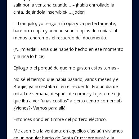
salir por la ventana cuando… – ¡había enrrollado la
cinta, dejándola inservible!- ….Joder!!
– Tranquilo, yo tengo mi copia y va perfectamente;
haré otra copia y aunque sean “copias de copias” al
menos tendremos el recuerdo del documento.
(Y…¡mierda! Tenía que haberlo hecho en ese momento
y nunca lo hice)
Epílogo o el porqué de que me gusten estos temas.-
No sé el tiempo que había pasado; varios meses y el
Boujie, ya no estaba ni en el recuerdo. Era un día de
mitad de semana, después de comer y la jefa me dijo
que iba a ver “unas cositas” a cierto centro comercial.-
¿Vienes?- Vamos para allá.
Entonces sonó en timbre del portero eléctrico.
Me asomé a la ventana; en aquellos días aún vivíamos
en un popular barrio de Santa Cruz y pregunté a la