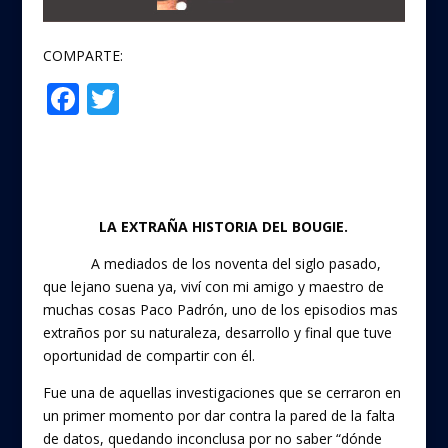
COMPARTE:
F
T
Compartir
ac
w
e
itt
b
er
o
LA EXTRAÑA HISTORIA DEL BOUGIE.
o
A mediados de los noventa del siglo pasado,
k
que lejano suena ya, viví con mi amigo y maestro de
muchas cosas Paco Padrón, uno de los episodios mas
extraños por su naturaleza, desarrollo y final que tuve
oportunidad de compartir con él.
Fue una de aquellas investigaciones que se cerraron en
un primer momento por dar contra la pared de la falta
de datos, quedando inconclusa por no saber “dónde