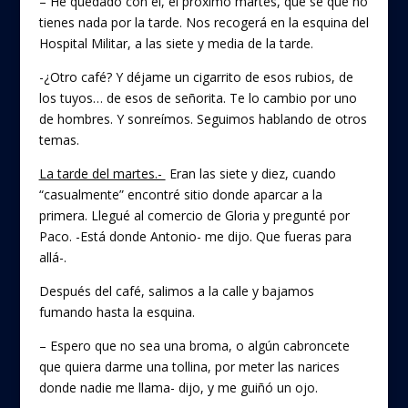
– He quedado con él, el próximo martes, que sé que no
tienes nada por la tarde. Nos recogerá en la esquina del
Hospital Militar, a las siete y media de la tarde.
-¿Otro café? Y déjame un cigarrito de esos rubios, de
los tuyos… de esos de señorita. Te lo cambio por uno
de hombres. Y sonreímos. Seguimos hablando de otros
temas.
La tarde del martes.-
Eran las siete y diez, cuando
“casualmente” encontré sitio donde aparcar a la
primera. Llegué al comercio de Gloria y pregunté por
Paco. -Está donde Antonio- me dijo. Que fueras para
allá-.
Después del café, salimos a la calle y bajamos
fumando hasta la esquina.
– Espero que no sea una broma, o algún cabroncete
que quiera darme una tollina, por meter las narices
donde nadie me llama- dijo, y me guiñó un ojo.