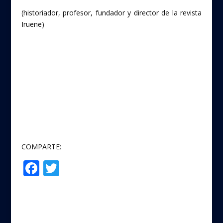
(historiador, profesor, fundador y director de la revista
Iruene)
COMPARTE:
F
T
Compartir
ac
w
e
itt
b
er