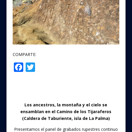
COMPARTE:
F
T
Compartir
ac
w
e
itt
b
er
o
Los ancestros, la montaña y el cielo se
o
ensamblan en el Camino de los Tijaraferos
(Caldera de Taburiente, isla de La Palma)
k
Presentamos el panel de grabados rupestres continuo