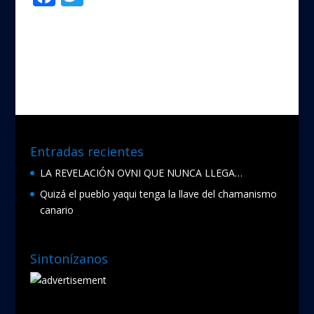
ac
w
e
itt
b
er
o
o
k
Entradas recientes
LA REVELACIÓN OVNI QUE NUNCA LLEGA…
Quizá el pueblo yaqui tenga la llave del chamanismo
canario
Sintonízanos