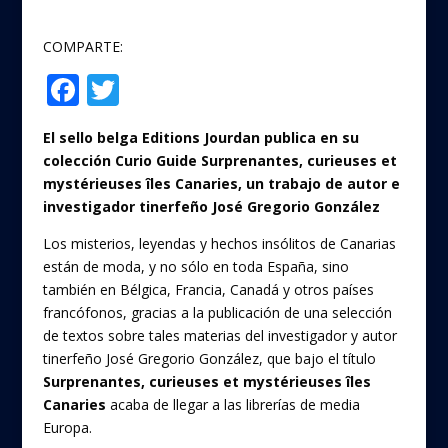
COMPARTE:
F
T
Compartir
ac
w
El sello belga Editions Jourdan publica en su
e
itt
colección Curio Guide Surprenantes, curieuses et
b
er
mystérieuses îles Canaries, un trabajo de autor e
o
investigador tinerfeño José Gregorio González
o
Los misterios, leyendas y hechos insólitos de Canarias
están de moda, y no sólo en toda España, sino
k
también en Bélgica, Francia, Canadá y otros países
francófonos, gracias a la publicación de una selección
de textos sobre tales materias del investigador y autor
tinerfeño José Gregorio González, que bajo el título
Surprenantes, curieuses et mystérieuses îles
Canaries
acaba de llegar a las librerías de media
Europa.