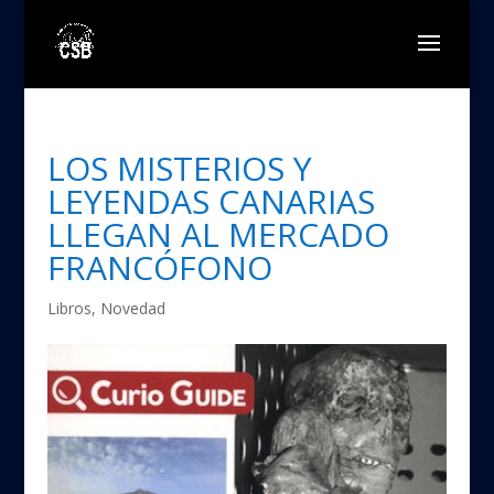
LOS MISTERIOS Y
LEYENDAS CANARIAS
LLEGAN AL MERCADO
FRANCÓFONO
Libros
,
Novedad