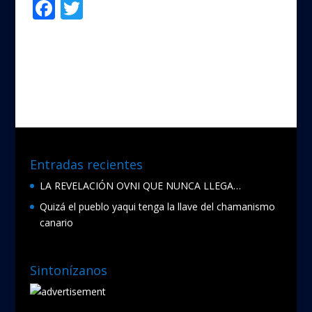
F
T
Compartir
ac
w
e
itt
b
er
o
o
k
Entradas recientes
LA REVELACIÓN OVNI QUE NUNCA LLEGA…
Quizá el pueblo yaqui tenga la llave del chamanismo
canario
Sintonízanos