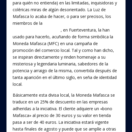
o
para quién no entienda) en las limitadas, inquisidoras y
coléricas miras de algún desorientado. La Luz de
o
Mafasca lo acaba de hacer, o para ser precisos, los
k
miembros de la
Asociación de Empresarios y
Comerciantes de Antigua
, en Fuerteventura, la han
usado para hacerlo, acuñando de forma simbólica la
Moneda Mafasca (MFC) en una campaña de
promoción del comercio local. Tal y como han dicho,
se inspiran directamente y rinden homenaje a su
misteriosa y legendaria luminaria, sabedores de la
potencia y arraigo de la misma, convertida después de
tanta aparición en el último siglo, en seña de identidad
local.
Básicamente esta divisa local, la Moneda Mafasca se
traduce en un 25% de descuento en las empresas
adheridas a la iniciativa. El cliente adquiere un «bono
Mafasca» al precio de 30 euros y su valor en tienda
pasa a ser de 40 euros. La iniciativa estará vigente
hasta finales de agosto y puede que se amplíe a otras