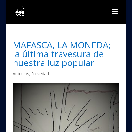
MAFASCA, LA MONEDA;
la última travesura de
nuestra luz popular
Artículos
,
Novedad