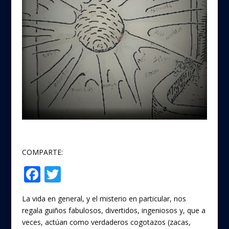
COMPARTE:
F
T
Compartir
ac
w
La vida en general, y el misterio en particular, nos
e
itt
regala guiños fabulosos, divertidos, ingeniosos y, que a
b
er
veces, actúan como verdaderos cogotazos (zacas,