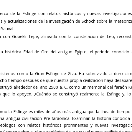
erca de la Esfinge con relatos históricos y nuevas investigacione
os y actualizaciones de la investigación de Schoch sobre la meteoriz
e Bauval
con Göbekli Tepe, alineada con la constelación de Leo, reconst
la histórica Edad de Oro del antiguo Egipto, el período conocido 
erios como la Gran Esfinge de Giza. Ha sobrevivido al duro cli
ho tiempo después de que nuestra propia civilización haya desapare
onstruyó alrededor del año 2500 a. C. como un memorial del faraón K
s que lo apoyen. ¿Cuándo se construyó realmente la Esfinge y, l
mo la Esfinge es miles de años más antigua que la línea de tiempo 
a antigua civilización Pre-faraónica. Examinan la historia conocida 
ptólogos con relatos históricos prominentes y nuevas investigaci
 de Schoch sobre el clima geológico del agua y el nuevo análisis de est