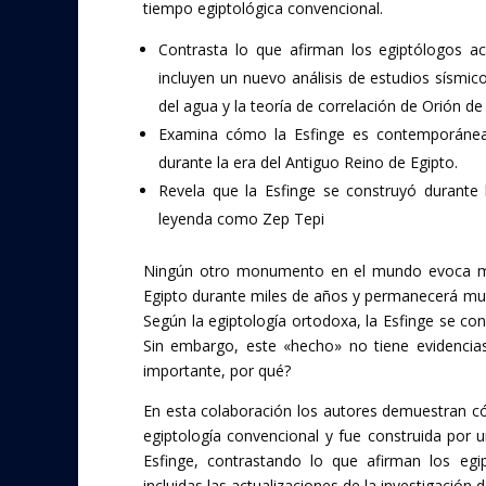
tiempo egiptológica convencional.
Contrasta lo que afirman los egiptólogos ac
incluyen un nuevo análisis de estudios sísmic
del agua y la teoría de correlación de Orión d
Examina cómo la Esfinge es contemporánea 
durante la era del Antiguo Reino de Egipto.
Revela que la Esfinge se construyó durante 
leyenda como Zep Tepi
Ningún otro monumento en el mundo evoca mist
Egipto durante miles de años y permanecerá muc
Según la egiptología ortodoxa, la Esfinge se c
Sin embargo, este «hecho» no tiene evidencia
importante, por qué?
En esta colaboración los autores demuestran có
egiptología convencional y fue construida por un
Esfinge, contrastando lo que afirman los egi
incluidas las actualizaciones de la investigación