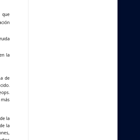
s que
ación
ruida
en la
ma de
cido.
eops.
o más
de la
de la
ones,
udios