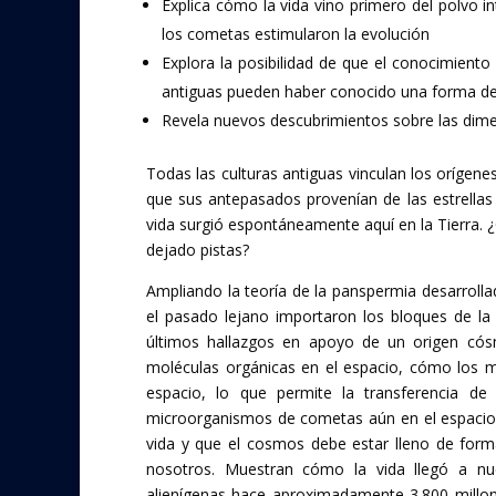
Explica cómo la vida vino primero del polvo i
los cometas estimularon la evolución
Explora la posibilidad de que el conocimien
antiguas pueden haber conocido una forma de
Revela nuevos descubrimientos sobre las dime
Todas las culturas antiguas vinculan los orígene
que sus antepasados ​​provenían de las estrellas 
vida surgió espontáneamente aquí en la Tierra.
dejado pistas?
Ampliando la teoría de la panspermia desarrolla
el pasado lejano importaron los bloques de la
últimos hallazgos en apoyo de un origen cósm
moléculas orgánicas en el espacio, cómo los mi
espacio, lo que permite la transferencia de
microorganismos de cometas aún en el espacio. 
vida y que el cosmos debe estar lleno de for
nosotros. Muestran cómo la vida llegó a nue
alienígenas hace aproximadamente 3.800 millo