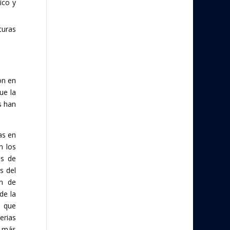
ico y
turas
on en
ue la
s han
as en
n los
os de
s del
ón de
de la
s que
erias
s más