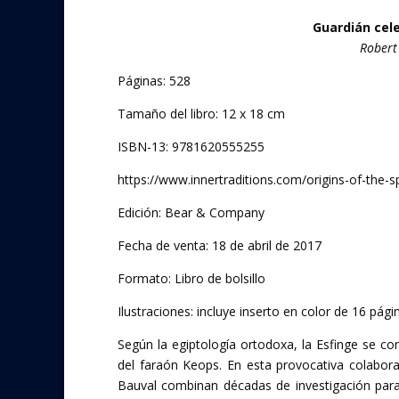
e
itt
Guardián cele
b
er
Robert
o
Páginas: 528
o
Tamaño del libro: 12 x 18 cm
k
ISBN-13: 9781620555255
https://www.innertraditions.com/origins-of-the-s
Edición: Bear & Company
Fecha de venta: 18 de abril de 2017
Formato: Libro de bolsillo
Ilustraciones: incluye inserto en color de 16 pági
Según la egiptología ortodoxa, la Esfinge se c
del faraón Keops. En esta provocativa colabora
Bauval combinan décadas de investigación para