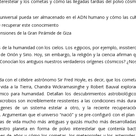
nterestelar y los cometas y cómo las llegadas tardías del polvo cósm
to universal pueda ser almacenado en el ADN humano y cómo las cul
 recuperar este conocimiento
nsiones de la Gran Pirámide de Giza
s de la humanidad con los cielos. Los egipcios, por ejemplo, insistier
de Orión y Sirio. Hoy, sin embargo, la religión y la ciencia afirman q
 ¿Conocían los antiguos nuestros verdaderos orígenes cósmicos? ¿No
da con el célebre astrónomo Sir Fred Hoyle, es decir, que los comet
 vida a la Tierra, Chandra Wickramasinghe y Robert Bauval explora
ico para humanidad. Detallan los descubrimientos astrobiológic
crobios son increíblemente resistentes a las condiciones más dura
 genes de un sistema estelar a otro, y la reciente recuperaci
Argumentan que el universo “nació” y se pre-configuró con el plan 
mas de vida mucho más antiguas y quizás mucho más desarrollada
stro planeta en forma de polvo interestelar que contenía bact
nes de años y cómo los cometas, los meteoroides y los asteroide