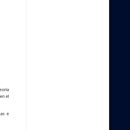
eoría
en el
tas e