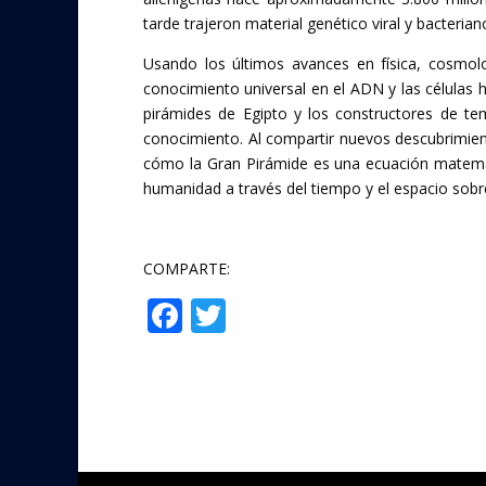
tarde trajeron material genético viral y bacteriano
Usando los últimos avances en física, cosmol
conocimiento universal en el ADN y las células 
pirámides de Egipto y los constructores de t
conocimiento. Al compartir nuevos descubrimie
cómo la Gran Pirámide es una ecuación matemát
humanidad a través del tiempo y el espacio sob
COMPARTE:
F
T
Compartir
ac
w
e
itt
b
er
o