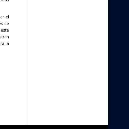
ar el
es de
 este
stran
ra la