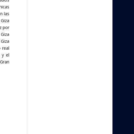
micas
n las
 Giza
z por
 Giza
 Giza
 real
 y el
 Gran