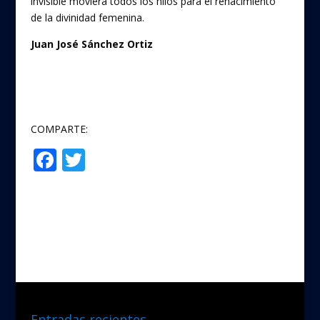
invisible moviera todos los hilos para el renacimiento
de la divinidad femenina.
Juan José Sánchez Ortiz
COMPARTE:
F
T
Compartir
ac
w
e
itt
b
er
o
o
k
Entradas recientes