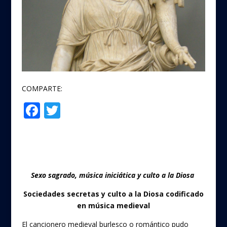
COMPARTE:
F
T
Compartir
ac
w
e
itt
b
er
o
Sexo sagrado, música iniciática y culto a la Diosa
o
Sociedades secretas y culto a la Diosa codificado
k
en música medieval
El cancionero medieval burlesco o romántico pudo