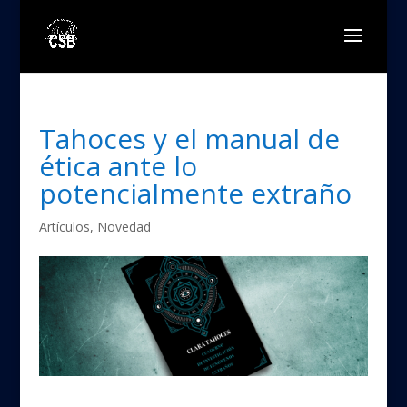
Tahoces y el manual de
ética ante lo
potencialmente extraño
Artículos
,
Novedad