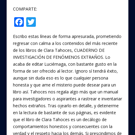
COMPARTE:
F
T
Compartir
ac
w
Escribo estas líneas de forma apresurada, prometiendo
e
itt
regresar con calma a los contenidos del más reciente
b
er
de los libros de Clara Tahoces, CUADERNO DE
o
INVESTIGACIÓN DE FENÓMENOS EXTRAÑOS. Lo
acaba de editar Luciérnaga, con bastante gusto en la
o
forma de ser ofrecido al lector. Ignoro sí tendrá éxito,
k
aunque sin duda eso es lo que cualquier persona
honesta y que ame el misterio puede desear para un
libro así. Tahoces nos regala algo más que un manual
para investigadores o aspirantes a rastrear e inventariar
hechos extraños. Tras ojearlo en detalle, y detenerme
en la lectura de bastante de sus páginas, es evidente
que el libro de Clara Tahoces es un decálogo de
comportamientos honestos y consecuentes con la
verdad y el respeto hacia los demás. Si prescindimos de