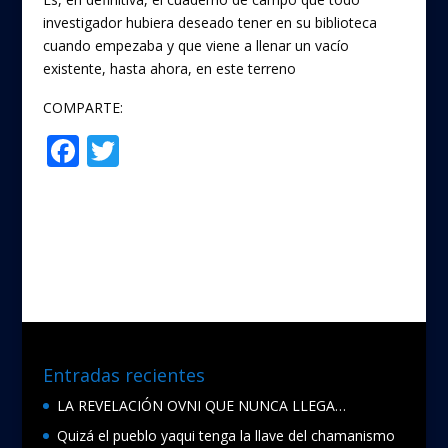
investigador hubiera deseado tener en su biblioteca
cuando empezaba y que viene a llenar un vacío
existente, hasta ahora, en este terreno
COMPARTE:
F
T
Compartir
ac
w
e
itt
b
er
o
o
k
Entradas recientes
LA REVELACIÓN OVNI QUE NUNCA LLEGA…
Quizá el pueblo yaqui tenga la llave del chamanismo