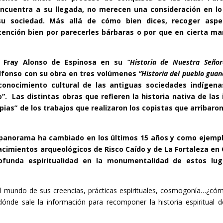
 encuentra a su llegada, no merecen una consideración en l
su sociedad. Más allá de cómo bien dices, recoger aspe
tención bien por parecerles bárbaras o por que en cierta m
de Fray Alonso de Espinosa en su
“Historia de Nuestra Seño
Alfonso con su obra en tres volúmenes
“Historia del pueblo guan
conocimiento cultural de las antiguas sociedades indígena
do”.
Las distintas obras que refieren la historia nativa de las 
pias” de los trabajos que realizaron los copistas que arribaro
panorama ha cambiado en los últimos 15 años y como ejempl
yacimientos arqueológicos de Risco Caído y de La Fortaleza en
ofunda espiritualidad en la monumentalidad de estos lug
mundo de sus creencias, prácticas espirituales, cosmogonía…¿có
nde sale la información para recomponer la historia espiritual d