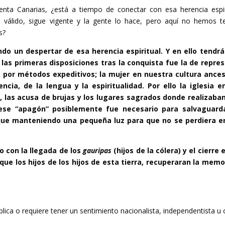
enta Canarias, ¿está a tiempo de conectar con esa herencia espir
es válido, sigue vigente y la gente lo hace, pero aquí no hemos t
s?
do un despertar de esa herencia espiritual. Y en ello tendr
las primeras disposiciones tras la conquista fue la de repres
 por métodos expeditivos; la mujer en nuestra cultura ances
cia, de la lengua y la espiritualidad. Por ello la iglesia e
, las acusa de brujas y los lugares sagrados donde realizaba
 ese “apagón” posiblemente fue necesario para salvaguarda
nque manteniendo una pequeña luz para que no se perdiera e
o con la llegada de los
gauripas
(hijos de la cólera) y el cierre 
e los hijos de los hijos de esta tierra, recuperaran la memo
lica o requiere tener un sentimiento nacionalista, independentista u 