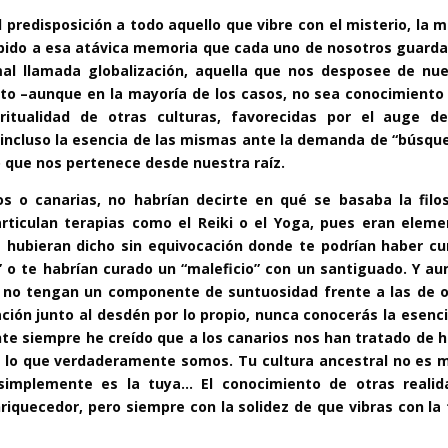
 predisposición a todo aquello que vibre con el misterio, la 
debido a esa atávica memoria que cada uno de nosotros guar
al llamada globalización, aquella que nos desposee de nue
nto –aunque en la mayoría de los casos, no sea conocimiento
ritualidad de otras culturas, favorecidas por el auge de
incluso la esencia de las mismas ante la demanda de “búsqu
 que nos pertenece desde nuestra raíz.
s o canarias, no habrían decirte en qué se basaba la filos
rticulan terapias como el Reiki o el Yoga, pues eran eleme
 hubieran dicho sin equivocación donde te podrían haber cu
ol” o te habrían curado un “maleficio” con un santiguado. Y a
s no tengan un componente de suntuosidad frente a las de o
ción junto al desdén por lo propio, nunca conocerás la esenc
te siempre he creído que a los canarios nos han tratado de 
ia lo que verdaderamente somos. Tu cultura ancestral no es 
 simplemente es la tuya… El conocimiento de otras realid
nriquecedor, pero siempre con la solidez de que vibras con la