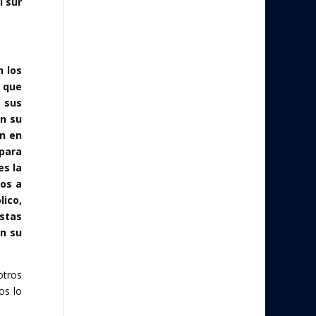
l sur
n los
 que
e sus
on su
an en
 para
es la
tos a
lico,
stas
on su
otros
os lo