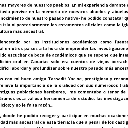
onas mayores de nuestros pueblos. En mi experiencia durante
odavía pervive en la memoria de nuestros abuelos y abuelas
nocimiento de nuestro pasado nativo- he podido constatar q
a isla ni posteriormente los estamentos oficiales como la igl
ultura más ancestral.
 denostada por las instituciones académicas como fuent
l en otros países a la hora de emprender las investigacion
dido escuchar de boca de académicos que se supone que inte
ición oral en Canarias solo era cuentos de viejos borrach
fícil abordar y profundizar sobre nuestro pasado más ancest
s con mi buen amiga Tassadit Yacine, prestigiosa y recono
relieve la importancia de la oralidad con sus numerosos tra
antiguas poblaciones bereberes, me comentaba a tenor de 
áramos esta valiosa herramienta de estudio, las investigac
icios; y no le falta razón…
n, donde he podido recoger y participar en muchas ocasione
dad más ancestral de esta tierra; la que a pesar de los casti