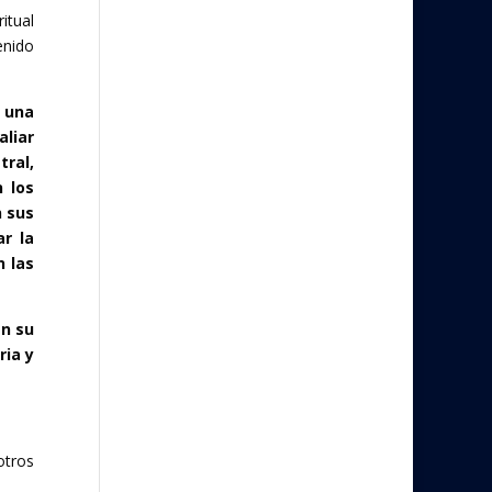
itual
enido
á una
aliar
tral,
n los
n sus
r la
n las
en su
ria y
otros