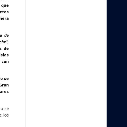
o que
ctos
anera
ra de
che”,
s de
islas
n con
o se
 Gran
ares
mo se
e los