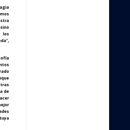
magia
damos
stra
 sino
 los
eda”,
ofía
ntos
rado
unque
tras
ia de
hacer
mejor
ades
 tuya