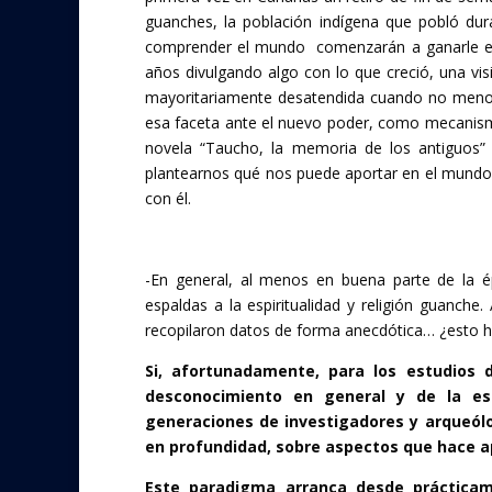
b
er
guanches, la población indígena que pobló du
o
comprender el mundo comenzarán a ganarle el te
años divulgando algo con lo que creció, una visi
o
mayoritariamente desatendida cuando no menos
k
esa faceta ante el nuevo poder, como mecanismo
novela “Taucho, la memoria de los antiguos” 
plantearnos qué nos puede aportar en el mundo 
con él.
-En general, al menos en buena parte de la é
espaldas a la espiritualidad y religión guanc
recopilaron datos de forma anecdótica… ¿esto h
Si, afortunadamente, para los estudios 
desconocimiento en general y de la esp
generaciones de investigadores y arqueólo
en profundidad, sobre aspectos que hace a
Este paradigma arranca desde prácticame