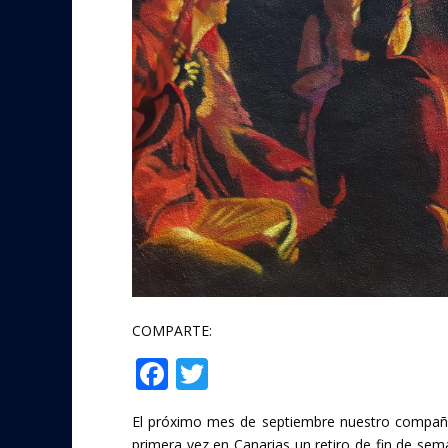
COMPARTE:
F
T
Compartir
ac
w
El próximo mes de septiembre nuestro compañ
e
itt
primera vez en Canarias un retiro de fin de sem