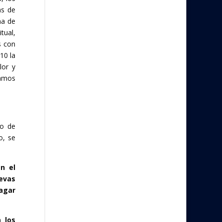
as de
na de
tual,
s con
10 la
lor y
lamos
go de
o, se
n el
evas
dagar
 los