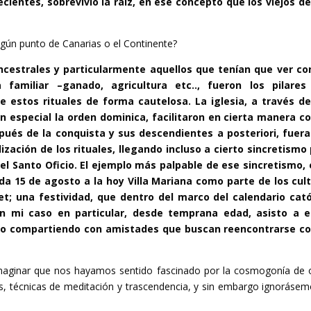
entes, sobrevivió la raíz, en ese concepto que los viejos de
lgún punto de Canarias o el Continente?
ancestrales y particularmente aquellos que tenían que ver co
a familiar –ganado, agricultura etc.., fueron los pilares
 estos rituales de forma cautelosa. La iglesia, a través d
en especial la orden dominica, facilitaron en cierta manera c
pués de la conquista y sus descendientes a posteriori, fuer
zación de los rituales, llegando incluso a cierto sincretismo
 el Santo Oficio. El ejemplo más palpable de ese sincretismo, 
da 15 de agosto a la hoy Villa Mariana como parte de los cul
t; una festividad, que dentro del marco del calendario cató
n mi caso en particular, desde temprana edad, asisto a e
sigo compartiendo con amistades que buscan reencontrarse c
maginar que nos hayamos sentido fascinado por la cosmogonía de 
 técnicas de meditación y trascendencia, y sin embargo ignorásem