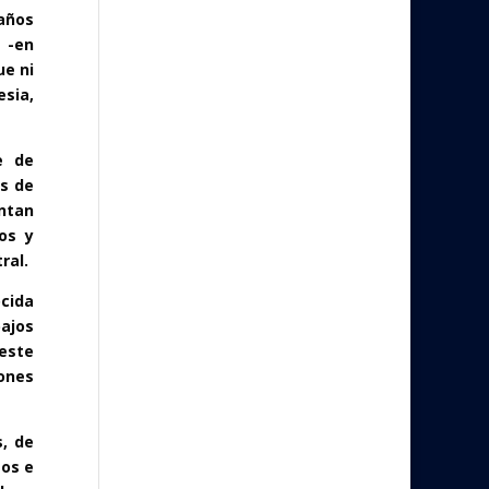
 años
 -en
ue ni
esia,
e de
es de
ntan
os y
ral.
cida
bajos
este
iones
s, de
gos e