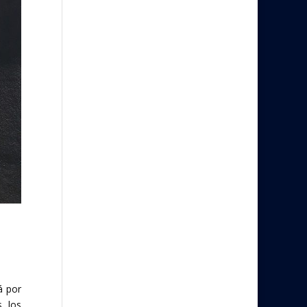
á por
, los