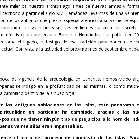
rante milenios nuestro archipiélago antes de nuevas armas y form
rritorio a partir del siglo XIV. Hernández lleva más de una veinte
ón de los antiguos que presta especial atención a su vertiente espiri
preciada. Los guanches y sus descendientes supieron ser discreto
 efectivo para preservarla. Fernando Hernández, que publicó en 20
retoma el legado, el testigo de esa tradición para ponerla en va
actual. Con vista a la actividad del próximo mes de septiembre hab
poca de vigencia de la arqueología en Canarias, hemos vivido al
he. Apenas se indagó en la profundidad de las mismas, o como much
a cambiado dentro de la arqueología?
de las antiguas poblaciones de las islas, este panorama e
iritualidad en particular ha cambiado, gracias a las nu
gos que no tienen ningún tipo de prejuicios a la hora de in
penas veinte años eran impensables.
nte el inicio del proceso de conquista de las islas. Para