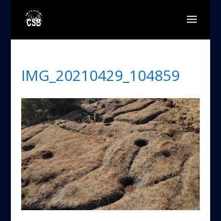
IMG_20210429_104859