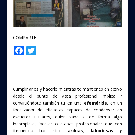
COMPARTE:
F
T
Compartir
ac
w
e
itt
b
er
o
Cumplir años y hacerlo mientras te mantienes en activo
o
desde el punto de vista profesional implica ir
convirtiéndote también tu en una
efeméride,
en un
k
focalizador de etiquetas capaces de condensar en
escuetos titulares, quien sabe si de forma algo
incompleta, facetas o etapas profesionales que con
frecuencia han sido
arduas, laboriosas y