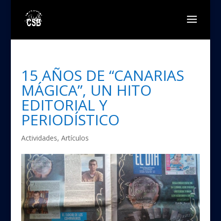
15 AÑOS DE “CANARIAS
MÁGICA”, UN HITO
EDITORIAL Y
PERIODÍSTICO
Actividades
,
Artículos