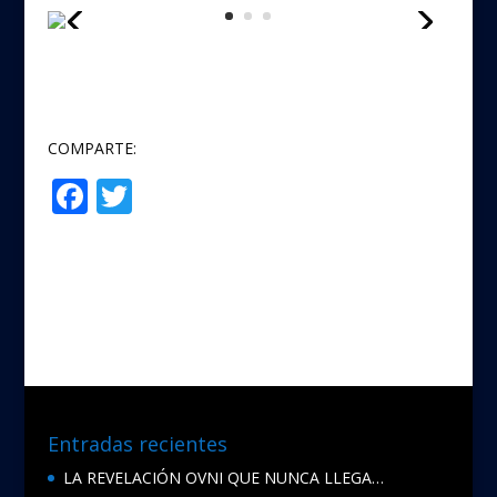
COMPARTE:
F
T
Compartir
ac
w
e
itt
b
er
o
o
k
Entradas recientes
LA REVELACIÓN OVNI QUE NUNCA LLEGA…