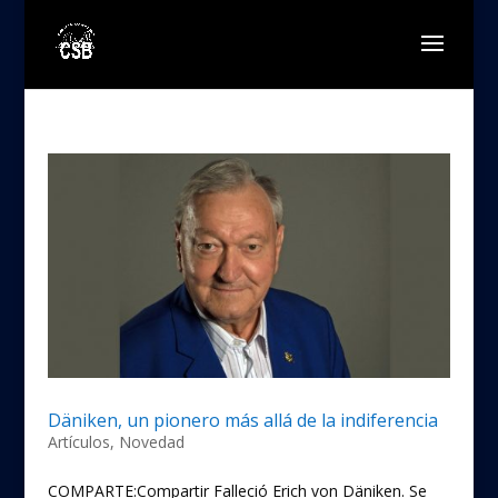
Däniken, un pionero más allá de la indiferencia
Artículos
,
Novedad
COMPARTE:Compartir Falleció Erich von Däniken. Se